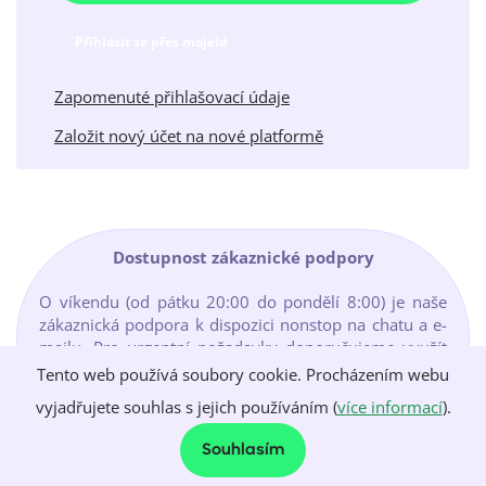
Přihlásit se přes mojeid
Zapomenuté přihlašovací údaje
Založit nový účet na nové platformě
Dostupnost zákaznické podpory
O víkendu (od pátku 20:00 do pondělí 8:00) je naše
zákaznická podpora k dispozici nonstop na chatu a e-
mailu. Pro urgentní požadavky doporučujeme využít
chat, kde vám pomůžeme nejrychleji. Podrobné
Tento web používá soubory cookie. Procházením webu
kontaktní informace naleznete na stránce:
vyjadřujete souhlas s jejich používáním (
více informací
).
https://www.active24.com/o-spolecnosti/kontakty
Souhlasím