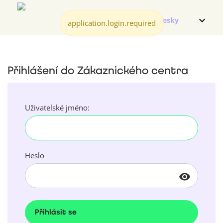
application.login.required
Přihlášení do Zákaznického centra
Uživatelské jméno:
Heslo
visibility
Přihlásit se